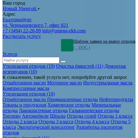
Ваш город
Новый Уренгой
Адрес
Екатеринбург,
ул. Чернышевского 7, офис 821
+7 (3494) 22-26-99
info@omega-ekb.com
Рассчитать услугу
Шаблон заявки на вывоз отходов
( . DOC )
Услуги
Утилизация отходов (19)
Очистка ёмкостей (11)
Демонтаж
резервуаров (10)
К сожалению, такой услуги нет, попробуйте другой запрос
Отработанное масло
Моторное масло
Индустриальные масла
Компрессорные масла
Утилизация отходов (19)
Отработанное масло
Промышленные отходы
Нефтепродукты
Товары и продукция
Химические отходы
Минеральные
отходы
Лакокрасочные отходы
Гальванические отходы
Топливо
Автомобили
Шпалы
Отходы солей
Отходы 1 класса
Отходы 2 класса
Отходы 3 класса
Отходы 4 класса
Отходы 5
класса
Экологический консалтинг
Разработка паспортов
отходов