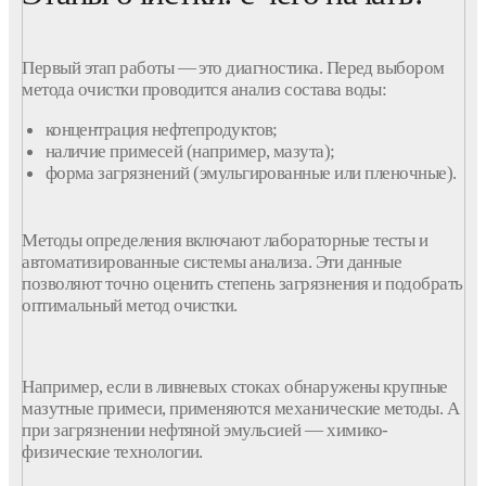
Первый этап работы — это диагностика. Перед выбором
метода
очистки
проводится анализ состава
воды
:
концентрация
нефтепродуктов
;
наличие
примесей
(например,
мазута
);
форма
загрязнений
(эмульгированные или пленочные).
Методы
определения
включают лабораторные тесты и
автоматизированные
системы
анализа. Эти данные
позволяют точно оценить степень
загрязнения
и подобрать
оптимальный
метод
очистки
.
Например, если в ливневых стоках обнаружены крупные
мазутные
примеси
, применяются
механические
методы
. А
при
загрязнении
нефтяной эмульсией — химико-
физические
технологии
.