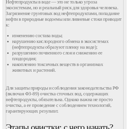
Нефтепродукты в
воде
— это не только угроза
экосистемам, но и реальный риск для здоровья человека.
Загрязнение
грунтовых
вод нефтепродуктами
, попадание
нефти
в
природные
водоемы или ливневые стоки приводит
к:
изменению состава
воды
;
нарушению кислородного обмена в экосистемах
(
нефтепродукты
образуют пленку на
воде
);
разрушению почвенного слоя
и
снижению ее
плодородия;
накоплению токсичных
веществ
в организмах
животных и растений.
Для защиты природы и соблюдения законодательства РФ
(включая ФЗ-89)
очистка
сточных
вод
,
содержащих
нефтепродукты
, обязательна. Однако важна не просто
очистка
, а ее проведение с соблюдением
технологий
,
гарантирующих результат.
Этапы очистки: с чего начать?