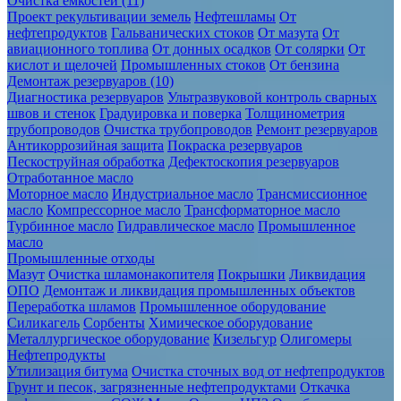
Очистка ёмкостей (11)
Проект рекультивации земель
Нефтешламы
От
нефтепродуктов
Гальванических стоков
От мазута
От
авиационного топлива
От донных осадков
От солярки
От
кислот и щелочей
Промышленных стоков
От бензина
Демонтаж резервуаров (10)
Диагностика резервуаров
Ультразвуковой контроль сварных
швов и стенок
Градуировка и поверка
Толщинометрия
трубопроводов
Очистка трубопроводов
Ремонт резервуаров
Антикоррозийная защита
Покраска резервуаров
Пескоструйная обработка
Дефектоскопия резервуаров
Отработанное масло
Моторное масло
Индустриальное масло
Трансмиссионное
масло
Компрессорное масло
Трансформаторное масло
Турбинное масло
Гидравлическое масло
Промышленное
масло
Промышленные отходы
Мазут
Очистка шламонакопителя
Покрышки
Ликвидация
ОПО
Демонтаж и ликвидация промышленных объектов
Переработка шламов
Промышленное оборудование
Силикагель
Сорбенты
Химическое оборудование
Металлургическое оборудование
Кизельгур
Олигомеры
Нефтепродукты
Утилизация битума
Очистка сточных вод от нефтепродуктов
Грунт и песок, загрязненные нефтепродуктами
Откачка