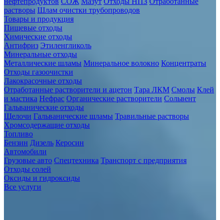
нефтепродуктов
СОЖ
Мазут
Отходы НПЗ
Отработанные
растворы
Шлам очистки трубопроводов
Товары и продукция
Пищевые отходы
Химические отходы
Антифриз
Этиленгликоль
Минеральные отходы
Металлические шламы
Минеральное волокно
Концентраты
Отходы газоочистки
Лакокрасочные отходы
Отработанные растворители и ацетон
Тара ЛКМ
Смолы
Клей
и мастика
Нефрас
Органические растворители
Сольвент
Гальванические отходы
Щелочи
Гальванические шламы
Травильные растворы
Хромсодержащие отходы
Топливо
Бензин
Дизель
Керосин
Автомобили
Грузовые авто
Спецтехника
Транспорт с предприятия
Отходы солей
Оксиды и гидроксиды
Все услуги