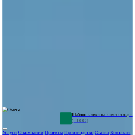
ОПО
Демонтаж и ликвидация промышленных объектов
Переработка шламов
Промышленное оборудование
Силикагель
Сорбенты
Химическое оборудование
Металлургическое оборудование
Кизельгур
Олигомеры
Утилизация битума
Очистка сточных вод от нефтепродуктов
Грунт и песок, загрязненные нефтепродуктами
Откачка
нефтепродуктов
СОЖ
Мазут
Отходы НПЗ
Отработанные
растворы
Шлам очистки трубопроводов
Пищевые отходы
Антифриз
Этиленгликоль
Металлические шламы
Минеральное волокно
Концентраты
Отходы газоочистки
Отработанные растворители и ацетон
Тара ЛКМ
Смолы
Клей
и мастика
Нефрас
Органические растворители
Сольвент
Щелочи
Гальванические шламы
Травильные растворы
Хромсодержащие отходы
Бензин
Дизель
Керосин
Грузовые авто
Спецтехника
Транспорт с предприятия
Оксиды и гидроксиды
Все услуги
Шаблон заявки на вывоз отходов
( . DOC )
Услуги
О компании
Проекты
Производство
Статьи
Контакты