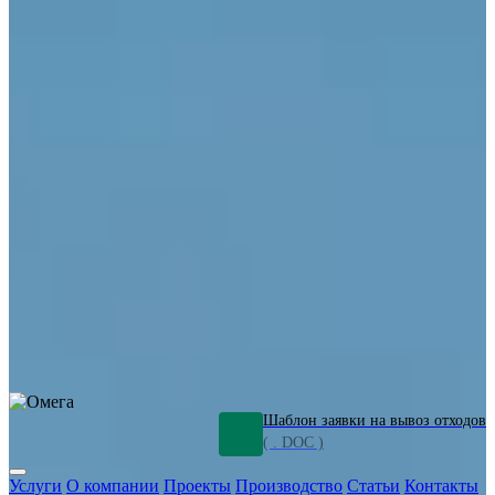
ОПО
Демонтаж и ликвидация промышленных объектов
Переработка шламов
Промышленное оборудование
Силикагель
Сорбенты
Химическое оборудование
Металлургическое оборудование
Кизельгур
Олигомеры
Утилизация битума
Очистка сточных вод от нефтепродуктов
Грунт и песок, загрязненные нефтепродуктами
Откачка
нефтепродуктов
СОЖ
Мазут
Отходы НПЗ
Отработанные
растворы
Шлам очистки трубопроводов
Пищевые отходы
Антифриз
Этиленгликоль
Металлические шламы
Минеральное волокно
Концентраты
Отходы газоочистки
Отработанные растворители и ацетон
Тара ЛКМ
Смолы
Клей
и мастика
Нефрас
Органические растворители
Сольвент
Щелочи
Гальванические шламы
Травильные растворы
Хромсодержащие отходы
Бензин
Дизель
Керосин
Грузовые авто
Спецтехника
Транспорт с предприятия
Оксиды и гидроксиды
Все услуги
Шаблон заявки на вывоз отходов
( . DOC )
Услуги
О компании
Проекты
Производство
Статьи
Контакты