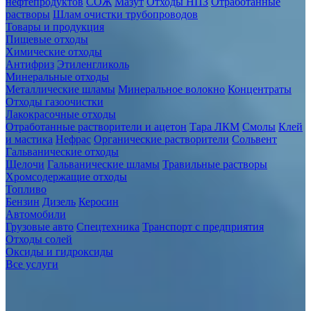
нефтепродуктов
СОЖ
Мазут
Отходы НПЗ
Отработанные
растворы
Шлам очистки трубопроводов
Товары и продукция
Пищевые отходы
Химические отходы
Антифриз
Этиленгликоль
Минеральные отходы
Металлические шламы
Минеральное волокно
Концентраты
Отходы газоочистки
Лакокрасочные отходы
Отработанные растворители и ацетон
Тара ЛКМ
Смолы
Клей
и мастика
Нефрас
Органические растворители
Сольвент
Гальванические отходы
Щелочи
Гальванические шламы
Травильные растворы
Хромсодержащие отходы
Топливо
Бензин
Дизель
Керосин
Автомобили
Грузовые авто
Спецтехника
Транспорт с предприятия
Отходы солей
Оксиды и гидроксиды
Все услуги