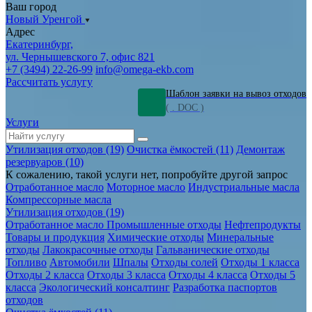
Ваш город
Новый Уренгой
Адрес
Екатеринбург,
ул. Чернышевского 7, офис 821
+7 (3494) 22-26-99
info@omega-ekb.com
Рассчитать услугу
Шаблон заявки на вывоз отходов
( . DOC )
Услуги
Утилизация отходов (19)
Очистка ёмкостей (11)
Демонтаж
резервуаров (10)
К сожалению, такой услуги нет, попробуйте другой запрос
Отработанное масло
Моторное масло
Индустриальные масла
Компрессорные масла
Утилизация отходов (19)
Отработанное масло
Промышленные отходы
Нефтепродукты
Товары и продукция
Химические отходы
Минеральные
отходы
Лакокрасочные отходы
Гальванические отходы
Топливо
Автомобили
Шпалы
Отходы солей
Отходы 1 класса
Отходы 2 класса
Отходы 3 класса
Отходы 4 класса
Отходы 5
класса
Экологический консалтинг
Разработка паспортов
отходов