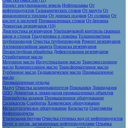
Очистка ёмкостей (11)
Проект рекультивации земель
Нефтешламы
От
нефтепродуктов
Гальванических стоков
От мазута
От
авиационного топлива
От донных осадков
От солярки
От
кислот и щелочей
Промышленных стоков
От бензина
Демонтаж резервуаров (10)
Диагностика резервуаров
Ультразвуковой контроль сварных
швов и стенок
Градуировка и поверка
Толщинометрия
трубопроводов
Очистка трубопроводов
Ремонт резервуаров
Антикоррозийная защита
Покраска резервуаров
Пескоструйная обработка
Дефектоскопия резервуаров
Отработанное масло
Моторное масло
Индустриальное масло
Трансмиссионное
масло
Компрессорное масло
Трансформаторное масло
Турбинное масло
Гидравлическое масло
Промышленное
масло
Промышленные отходы
Мазут
Очистка шламонакопителя
Покрышки
Ликвидация
ОПО
Демонтаж и ликвидация промышленных объектов
Переработка шламов
Промышленное оборудование
Силикагель
Сорбенты
Химическое оборудование
Металлургическое оборудование
Кизельгур
Олигомеры
Нефтепродукты
Утилизация битума
Очистка сточных вод от нефтепродуктов
Грунт и песок, загрязненные нефтепродуктами
Откачка