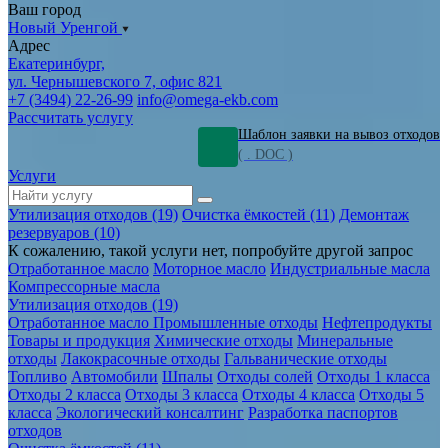
Ваш город
Новый Уренгой
Адрес
Екатеринбург,
ул. Чернышевского 7, офис 821
+7 (3494) 22-26-99
info@omega-ekb.com
Рассчитать услугу
Шаблон заявки на вывоз отходов
( . DOC )
Услуги
Утилизация отходов (19)
Очистка ёмкостей (11)
Демонтаж
резервуаров (10)
К сожалению, такой услуги нет, попробуйте другой запрос
Отработанное масло
Моторное масло
Индустриальные масла
Компрессорные масла
Утилизация отходов (19)
Отработанное масло
Промышленные отходы
Нефтепродукты
Товары и продукция
Химические отходы
Минеральные
отходы
Лакокрасочные отходы
Гальванические отходы
Топливо
Автомобили
Шпалы
Отходы солей
Отходы 1 класса
Отходы 2 класса
Отходы 3 класса
Отходы 4 класса
Отходы 5
класса
Экологический консалтинг
Разработка паспортов
отходов