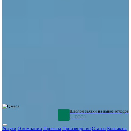
ОПО
Демонтаж и ликвидация промышленных объектов
Переработка шламов
Промышленное оборудование
Силикагель
Сорбенты
Химическое оборудование
Металлургическое оборудование
Кизельгур
Олигомеры
Утилизация битума
Очистка сточных вод от нефтепродуктов
Грунт и песок, загрязненные нефтепродуктами
Откачка
нефтепродуктов
СОЖ
Мазут
Отходы НПЗ
Отработанные
растворы
Шлам очистки трубопроводов
Пищевые отходы
Антифриз
Этиленгликоль
Металлические шламы
Минеральное волокно
Концентраты
Отходы газоочистки
Отработанные растворители и ацетон
Тара ЛКМ
Смолы
Клей
и мастика
Нефрас
Органические растворители
Сольвент
Щелочи
Гальванические шламы
Травильные растворы
Хромсодержащие отходы
Бензин
Дизель
Керосин
Грузовые авто
Спецтехника
Транспорт с предприятия
Оксиды и гидроксиды
Все услуги
Шаблон заявки на вывоз отходов
( . DOC )
Услуги
О компании
Проекты
Производство
Статьи
Контакты