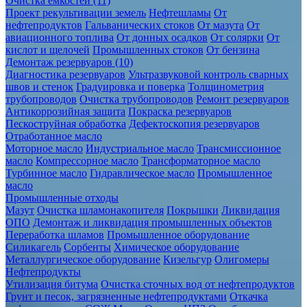
Очистка ёмкостей (11)
Проект рекультивации земель
Нефтешламы
От
нефтепродуктов
Гальванических стоков
От мазута
От
авиационного топлива
От донных осадков
От солярки
От
кислот и щелочей
Промышленных стоков
От бензина
Демонтаж резервуаров (10)
Диагностика резервуаров
Ультразвуковой контроль сварных
швов и стенок
Градуировка и поверка
Толщинометрия
трубопроводов
Очистка трубопроводов
Ремонт резервуаров
Антикоррозийная защита
Покраска резервуаров
Пескоструйная обработка
Дефектоскопия резервуаров
Отработанное масло
Моторное масло
Индустриальное масло
Трансмиссионное
масло
Компрессорное масло
Трансформаторное масло
Турбинное масло
Гидравлическое масло
Промышленное
масло
Промышленные отходы
Мазут
Очистка шламонакопителя
Покрышки
Ликвидация
ОПО
Демонтаж и ликвидация промышленных объектов
Переработка шламов
Промышленное оборудование
Силикагель
Сорбенты
Химическое оборудование
Металлургическое оборудование
Кизельгур
Олигомеры
Нефтепродукты
Утилизация битума
Очистка сточных вод от нефтепродуктов
Грунт и песок, загрязненные нефтепродуктами
Откачка