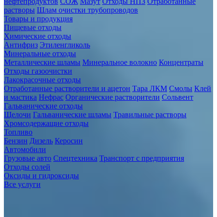
нефтепродуктов
СОЖ
Мазут
Отходы НПЗ
Отработанные
растворы
Шлам очистки трубопроводов
Товары и продукция
Пищевые отходы
Химические отходы
Антифриз
Этиленгликоль
Минеральные отходы
Металлические шламы
Минеральное волокно
Концентраты
Отходы газоочистки
Лакокрасочные отходы
Отработанные растворители и ацетон
Тара ЛКМ
Смолы
Клей
и мастика
Нефрас
Органические растворители
Сольвент
Гальванические отходы
Щелочи
Гальванические шламы
Травильные растворы
Хромсодержащие отходы
Топливо
Бензин
Дизель
Керосин
Автомобили
Грузовые авто
Спецтехника
Транспорт с предприятия
Отходы солей
Оксиды и гидроксиды
Все услуги