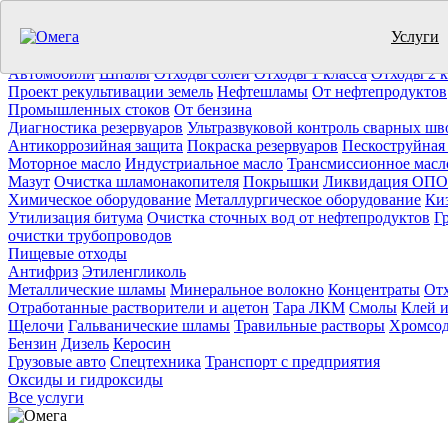
Услуги
Утилизация отходов (19)
Очистка ёмкостей (11)
Демонтаж резер
Отработанное масло
Промышленные отходы
Нефтепродукты
Т
Автомобили
Шпалы
Отходы солей
Отходы 1 класса
Отходы 2 к
Проект рекультивации земель
Нефтешламы
От нефтепродуктов
Промышленных стоков
От бензина
Диагностика резервуаров
Ультразвуковой контроль сварных шв
Антикоррозийная защита
Покраска резервуаров
Пескоструйная
Моторное масло
Индустриальное масло
Трансмиссионное масл
Мазут
Очистка шламонакопителя
Покрышки
Ликвидация ОПО
Химическое оборудование
Металлургическое оборудование
Ки
Утилизация битума
Очистка сточных вод от нефтепродуктов
Г
очистки трубопроводов
Пищевые отходы
Антифриз
Этиленгликоль
Металлические шламы
Минеральное волокно
Концентраты
Отх
Отработанные растворители и ацетон
Тара ЛКМ
Смолы
Клей и
Щелочи
Гальванические шламы
Травильные растворы
Хромсод
Бензин
Дизель
Керосин
Грузовые авто
Спецтехника
Транспорт с предприятия
Оксиды и гидроксиды
Все услуги