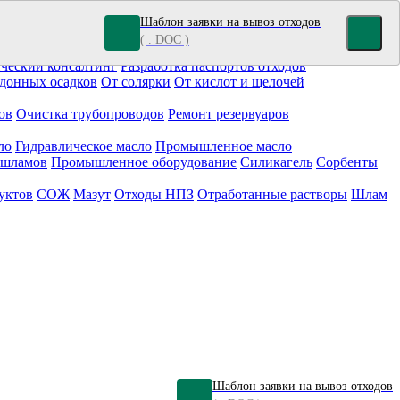
Шаблон заявки на вывоз отходов
( . DOC )
кокрасочные отходы
Гальванические отходы
Топливо
ческий консалтинг
Разработка паспортов отходов
донных осадков
От солярки
От кислот и щелочей
ов
Очистка трубопроводов
Ремонт резервуаров
ло
Гидравлическое масло
Промышленное масло
 шламов
Промышленное оборудование
Силикагель
Сорбенты
уктов
СОЖ
Мазут
Отходы НПЗ
Отработанные растворы
Шлам
Шаблон заявки на вывоз отходов