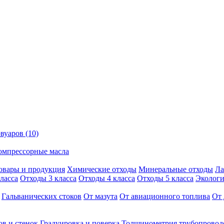
вуаров (10)
омпрессорные масла
овары и продукция
Химические отходы
Минеральные отходы
Ла
ласса
Отходы 3 класса
Отходы 4 класса
Отходы 5 класса
Экологи
Гальванических стоков
От мазута
От авиационного топлива
От 
ов и стенок
Градуировка и поверка
Толщинометрия трубопровод