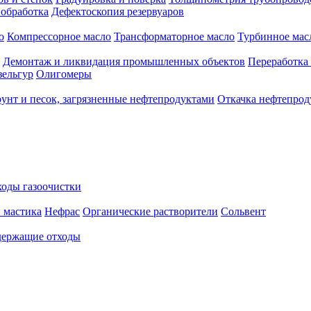
 обработка
Дефектоскопия резервуаров
о
Компрессорное масло
Трансформаторное масло
Турбинное мас
Демонтаж и ликвидация промышленных объектов
Переработка
зельгур
Олигомеры
рунт и песок, загрязненные нефтепродуктами
Откачка нефтепрод
оды газоочистки
 мастика
Нефрас
Органические растворители
Сольвент
ержащие отходы