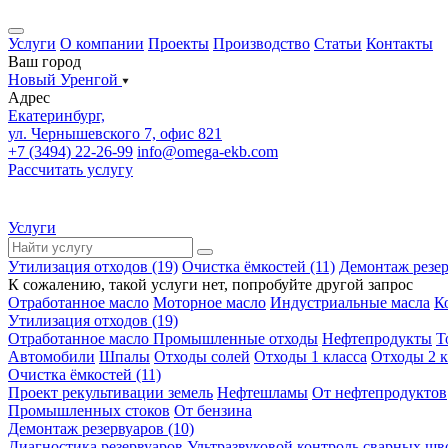
Услуги
О компании
Проекты
Производство
Статьи
Контакты
Ваш город
Новый Уренгой
Адрес
Екатеринбург,
ул. Чернышевского 7, офис 821
+7 (3494) 22-26-99
info@omega-ekb.com
Рассчитать услугу
Услуги
Утилизация отходов (19)
Очистка ёмкостей (11)
Демонтаж резер
К сожалению, такой услуги нет, попробуйте другой запрос
Отработанное масло
Моторное масло
Индустриальные масла
К
Утилизация отходов (19)
Отработанное масло
Промышленные отходы
Нефтепродукты
Т
Автомобили
Шпалы
Отходы солей
Отходы 1 класса
Отходы 2 к
Очистка ёмкостей (11)
Проект рекультивации земель
Нефтешламы
От нефтепродуктов
Промышленных стоков
От бензина
Демонтаж резервуаров (10)
Диагностика резервуаров
Ультразвуковой контроль сварных шв