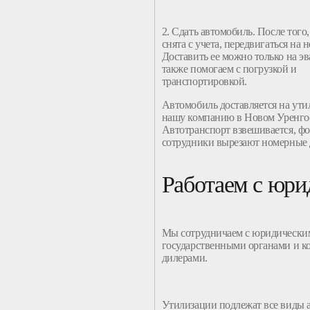
2. Сдать
автомобиль
. После того
снята с
учета
, передвигаться на 
Доставить ее можно только на эв
также помогаем с погрузкой и
транспортировкой.
Автомобиль
доставляется на
ути
нашу
компанию
в Новом Уренго
Автотранспорт взвешивается, фо
сотрудники вырезают номерные 
Работаем с юр
Мы сотрудничаем с юридически
государственными органами и
к
дилерами.
Утилизации
подлежат все виды