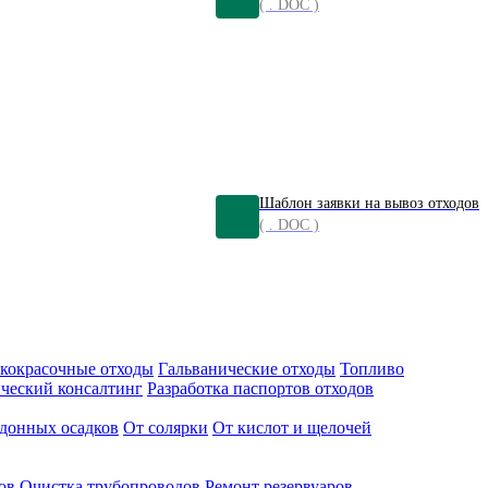
( . DOC )
Шаблон заявки на вывоз отходов
( . DOC )
кокрасочные отходы
Гальванические отходы
Топливо
ческий консалтинг
Разработка паспортов отходов
донных осадков
От солярки
От кислот и щелочей
ов
Очистка трубопроводов
Ремонт резервуаров