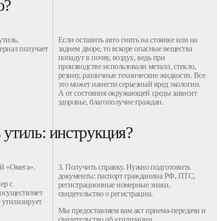
о?
утиль,
Если оставить
авто
гнить на стоянке или на
териал получает
заднем дворе, то вскоре опасные вещества
попадут в почву, воздух, ведь при
производстве использовали металл, стекло,
резину, различные технические жидкости. Все
это может нанести серьезный вред экологии.
А от состояния окружающей среды зависит
здоровье, благополучие граждан.
в утиль: инструкция?
й «Омега»
.
3. Получить справку. Нужно подготовить
документы
: паспорт гражданина РФ, ПТС,
ер с
регистрационные номерные знаки,
осуществляет
свидетельство о регистрации.
о утилизирует
Мы предоставляем вам акт приема-передачи и
свидетельство об
утилизации
.