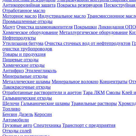
Антикоррозийная защита
Покраска резервуаров
Пескоструйная
Отработанное масло
Моторное масло
Индустриальное масло
Трансмиссионное масл
Промышленные отходы
Мазут
Очистка шламонакопителя
Покрышки
Ликвидация ОПО
Химическое оборудование
Металлургическое оборудование
Ки
Нефтепродукты
Утилизация битума
Очистка сточных вод от нефтепродуктов
Г
очистки трубопроводов
Товары и продукция
Пищевые отходы
Химические отходы
Антифриз
Этиленгликоль
Минеральные отходы
Металлические шламы
Минеральное волокно
Концентраты
Отх
Лакокрасочные отходы
Отработанные растворители и ацетон
Тара ЛКМ
Смолы
Клей и
Гальванические отходы
Щелочи
Гальванические шламы
Травильные растворы
Хромсод
Топливо
Бензин
Дизель
Керосин
Автомобили
Грузовые авто
Спецтехника
Транспорт с предприятия
Отходы солей