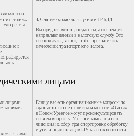
, как
машина
ней запрещено.
4. Снятие
автомобиля
с
учета
в
ГИБДД
.
акуаторе, мы
Вы предоставляете
документы
, а инспекция
направляет данные в налоговую службу. Это
необходимо для того, чтобы прекратилось
лизацию
в
начисление транспортного налога.
е.
тографируется,
детали.
идическими лицами
ми лицами,
Если у вас есть организационные вопросы по
омпаниями
-
сдаче
авто
, то специалисты
компании
«Омега»
в Новом Уренгое
могут проконсультировать
по всем вопросам. У нашей
компании
есть
лицензия на
сбор
, транспортировку, обработку
и
утилизацию отходов
I-IV классов опасности.
авто
:
легковые
,