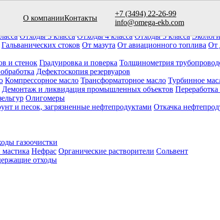
+7 (3494) 22-26-99
О компании
Контакты
вуаров (10)
info@omega-ekb.com
овары и продукция
Химические отходы
Минеральные отходы
Ла
ласса
Отходы 3 класса
Отходы 4 класса
Отходы 5 класса
Экологи
Гальванических стоков
От мазута
От авиационного топлива
От 
ов и стенок
Градуировка и поверка
Толщинометрия трубопровод
 обработка
Дефектоскопия резервуаров
о
Компрессорное масло
Трансформаторное масло
Турбинное мас
Демонтаж и ликвидация промышленных объектов
Переработка
зельгур
Олигомеры
рунт и песок, загрязненные нефтепродуктами
Откачка нефтепрод
оды газоочистки
 мастика
Нефрас
Органические растворители
Сольвент
ержащие отходы