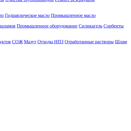
ло
Гидравлическое масло
Промышленное масло
 шламов
Промышленное оборудование
Силикагель
Сорбенты
уктов
СОЖ
Мазут
Отходы НПЗ
Отработанные растворы
Шлам