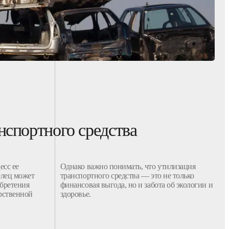
нспортного средства
есс ее
Однако важно понимать, что
утилизация
елец может
транспортного средства
— это не только
бретения
финансовая выгода, но и забота об экологии и
арственной
здоровье.