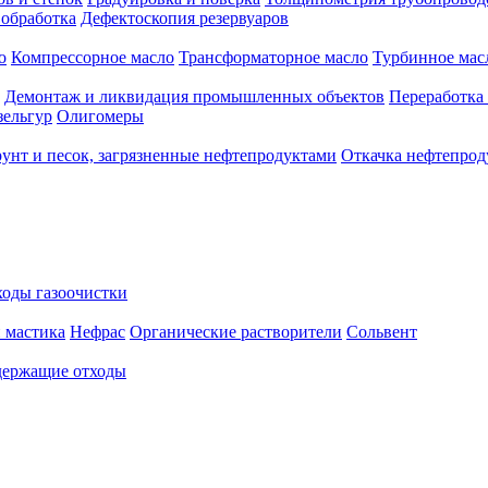
 обработка
Дефектоскопия резервуаров
о
Компрессорное масло
Трансформаторное масло
Турбинное мас
Демонтаж и ликвидация промышленных объектов
Переработка
зельгур
Олигомеры
рунт и песок, загрязненные нефтепродуктами
Откачка нефтепрод
оды газоочистки
 мастика
Нефрас
Органические растворители
Сольвент
ержащие отходы