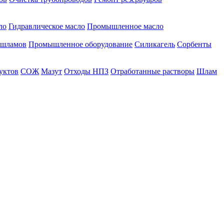
ло
Гидравлическое масло
Промышленное масло
 шламов
Промышленное оборудование
Силикагель
Сорбенты
уктов
СОЖ
Мазут
Отходы НПЗ
Отработанные растворы
Шлам