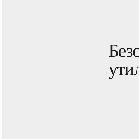
Без
ути