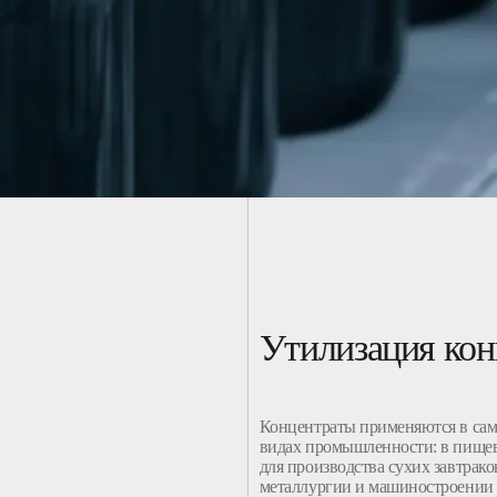
Утилизация кон
Концентраты применяются в са
видах промышленности: в пищев
для производства сухих завтраков
металлургии и машиностроении 