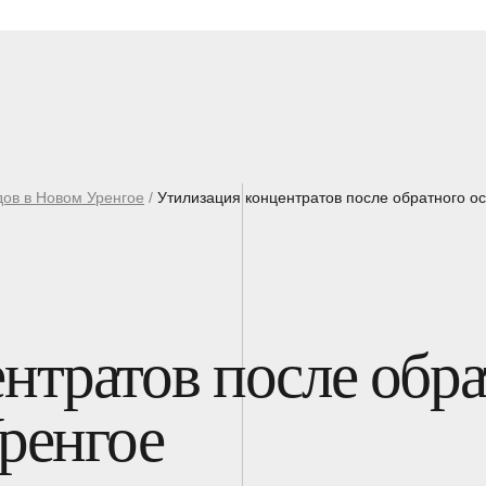
ов в Новом Уренгое
/
Утилизация концентратов после обратного о
нтратов после обра
ренгое