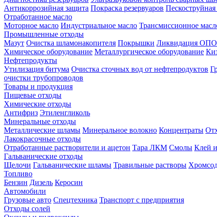
Антикоррозийная защита
Покраска резервуаров
Пескоструйная
Отработанное масло
Моторное масло
Индустриальное масло
Трансмиссионное масл
Промышленные отходы
Мазут
Очистка шламонакопителя
Покрышки
Ликвидация ОПО
Химическое оборудование
Металлургическое оборудование
Ки
Нефтепродукты
Утилизация битума
Очистка сточных вод от нефтепродуктов
Г
очистки трубопроводов
Товары и продукция
Пищевые отходы
Химические отходы
Антифриз
Этиленгликоль
Минеральные отходы
Металлические шламы
Минеральное волокно
Концентраты
Отх
Лакокрасочные отходы
Отработанные растворители и ацетон
Тара ЛКМ
Смолы
Клей и
Гальванические отходы
Щелочи
Гальванические шламы
Травильные растворы
Хромсод
Топливо
Бензин
Дизель
Керосин
Автомобили
Грузовые авто
Спецтехника
Транспорт с предприятия
Отходы солей