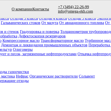
+7 (3494) 22-26-99
О компании
Контакты
вуаров (10)
info@omega-ekb.com
овары и продукция
Химические отходы
Минеральные отходы
Ла
ласса
Отходы 3 класса
Отходы 4 класса
Отходы 5 класса
Экологи
Гальванических стоков
От мазута
От авиационного топлива
От 
ов и стенок
Градуировка и поверка
Толщинометрия трубопровод
 обработка
Дефектоскопия резервуаров
о
Компрессорное масло
Трансформаторное масло
Турбинное мас
Демонтаж и ликвидация промышленных объектов
Переработка
зельгур
Олигомеры
рунт и песок, загрязненные нефтепродуктами
Откачка нефтепрод
оды газоочистки
 мастика
Нефрас
Органические растворители
Сольвент
ержащие отходы