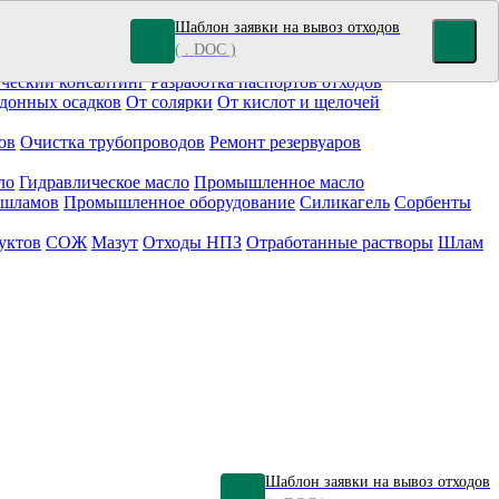
Шаблон заявки на вывоз отходов
( . DOC )
кокрасочные отходы
Гальванические отходы
Топливо
ческий консалтинг
Разработка паспортов отходов
донных осадков
От солярки
От кислот и щелочей
ов
Очистка трубопроводов
Ремонт резервуаров
ло
Гидравлическое масло
Промышленное масло
 шламов
Промышленное оборудование
Силикагель
Сорбенты
уктов
СОЖ
Мазут
Отходы НПЗ
Отработанные растворы
Шлам
Шаблон заявки на вывоз отходов