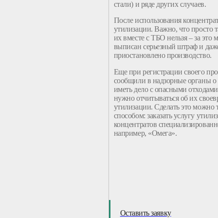
стали) и ряде других случаев.
После использования концентра
утилизации. Важно, что просто 
их вместе с ТБО нельзя – за это 
выписан серьезный штраф и даж
приостановлено производство.
Еще при регистрации своего про
сообщили в надзорные органы о т
иметь дело с опасными отходами,
нужно отчитываться об их свое
утилизации. Сделать это можно 
способом: заказать услугу утили
концентратов специализированн
например, «Омега».
Оставить заявку