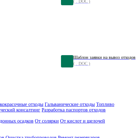
( . DOC )
Шаблон заявки на вывоз отходов
( . DOC )
кокрасочные отходы
Гальванические отходы
Топливо
ческий консалтинг
Разработка паспортов отходов
донных осадков
От солярки
От кислот и щелочей
ов
Очистка трубопроводов
Ремонт резервуаров