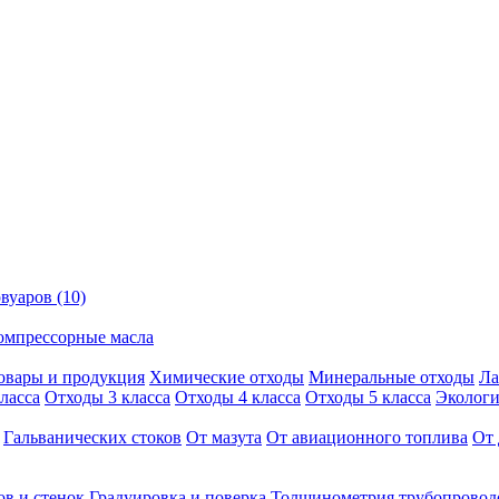
вуаров (10)
омпрессорные масла
овары и продукция
Химические отходы
Минеральные отходы
Ла
ласса
Отходы 3 класса
Отходы 4 класса
Отходы 5 класса
Экологи
Гальванических стоков
От мазута
От авиационного топлива
От 
ов и стенок
Градуировка и поверка
Толщинометрия трубопровод