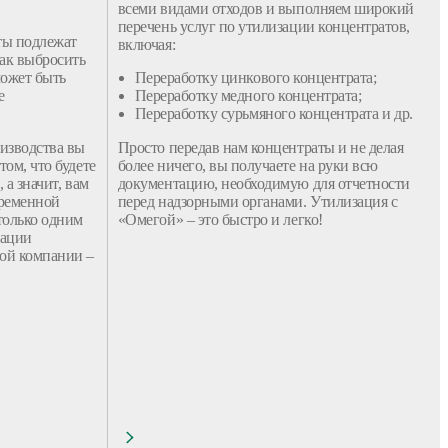
всеми видами отходов и выполняем широкий
перечень услуг по утилизации концентратов,
ты подлежат
включая:
так выбросить
может быть
Переработку цинкового концентрата;
е
Переработку медного концентрата;
Переработку сурьмяного концентрата и др.
изводства вы
Просто передав нам концентраты и не делая
ом, что будете
более ничего, вы получаете на руки всю
 а значит, вам
документацию, необходимую для отчетности
временной
перед надзорными органами. Утилизация с
только одним
«Омегой» – это быстро и легко!
зации
ой компании –