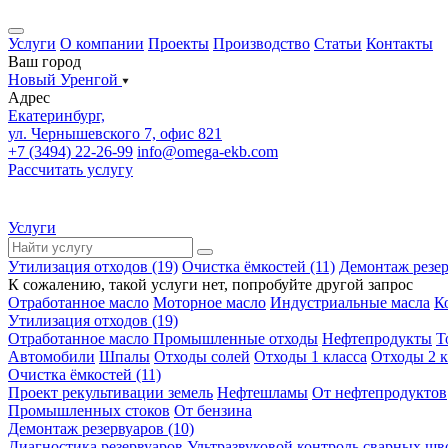
Услуги
О компании
Проекты
Производство
Статьи
Контакты
Ваш город
Новый Уренгой
Адрес
Екатеринбург,
ул. Чернышевского 7, офис 821
+7 (3494) 22-26-99
info@omega-ekb.com
Рассчитать услугу
Услуги
Утилизация отходов (19)
Очистка ёмкостей (11)
Демонтаж резер
К сожалению, такой услуги нет, попробуйте другой запрос
Отработанное масло
Моторное масло
Индустриальные масла
К
Утилизация отходов (19)
Отработанное масло
Промышленные отходы
Нефтепродукты
Т
Автомобили
Шпалы
Отходы солей
Отходы 1 класса
Отходы 2 к
Очистка ёмкостей (11)
Проект рекультивации земель
Нефтешламы
От нефтепродуктов
Промышленных стоков
От бензина
Демонтаж резервуаров (10)
Диагностика резервуаров
Ультразвуковой контроль сварных шв