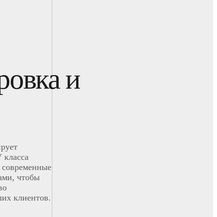
ровка и
ирует
 класса
 современные
ами, чтобы
во
ших клиентов.