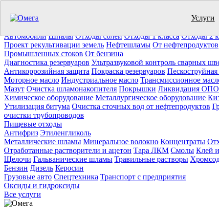
Услуги
Утилизация отходов (19)
Очистка ёмкостей (11)
Демонтаж резер
Отработанное масло
Промышленные отходы
Нефтепродукты
Т
Автомобили
Шпалы
Отходы солей
Отходы 1 класса
Отходы 2 к
Проект рекультивации земель
Нефтешламы
От нефтепродуктов
Промышленных стоков
От бензина
Диагностика резервуаров
Ультразвуковой контроль сварных шв
Антикоррозийная защита
Покраска резервуаров
Пескоструйная
Моторное масло
Индустриальное масло
Трансмиссионное масл
Мазут
Очистка шламонакопителя
Покрышки
Ликвидация ОПО
Химическое оборудование
Металлургическое оборудование
Ки
Утилизация битума
Очистка сточных вод от нефтепродуктов
Г
очистки трубопроводов
Пищевые отходы
Антифриз
Этиленгликоль
Металлические шламы
Минеральное волокно
Концентраты
Отх
Отработанные растворители и ацетон
Тара ЛКМ
Смолы
Клей и
Щелочи
Гальванические шламы
Травильные растворы
Хромсод
Бензин
Дизель
Керосин
Грузовые авто
Спецтехника
Транспорт с предприятия
Оксиды и гидроксиды
Все услуги