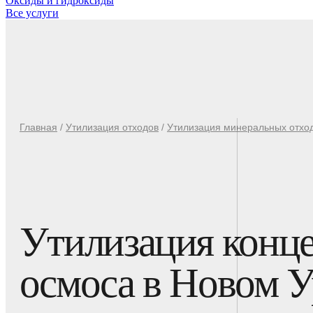
Оксиды и гидроксиды
Все услуги
Главная
/
Утилизация отходов
/
Утилизация минеральных отход
Утилизация конце
осмоса в Новом У